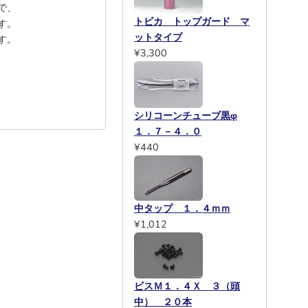
で、
トビカ トップガード マ
す。
ットタイプ
す。
¥3,300
シリコーンチューブ黒φ
１．７－４．０
¥440
中タップ １．４ｍｍ
¥1,012
ビスＭ１．４Ｘ ３（頭
中） ２０本