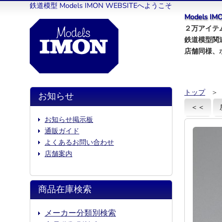
鉄道模型 Models IMON WEBSITEへようこそ
Models 
２万アイテム
鉄道模型関
店舗同様、
トップ
＞
お知らせ
＜＜
お知らせ掲示板
通販ガイド
よくあるお問い合わせ
店舗案内
商品在庫検索
メーカー分類別検索