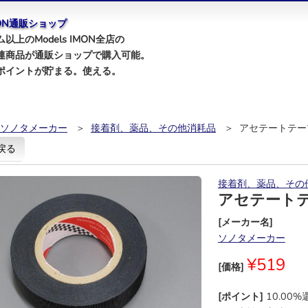
IMON通販ショップ
以上のModels IMON全店の
連商品が通販ショップで購入可能。
ポイントが貯まる。使える。
ソノタメーカー
＞
接着剤、薬品、その他消耗品
＞ アセテートテー
戻る
接着剤、薬品、その
アセテート
[メーカー名]
ソノタメーカー
¥519
[価格]
[ポイント]
10.00