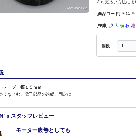
※お支払い方法によ
[商品コード]
304-9
[在庫]
渋
大
横
秋
個数
説
トテープ 幅１５ｍｍ
良くなじむ。電子部品の絶縁、固定に
Ｎ’ｓスタッフレビュー
モーター腹巻としても