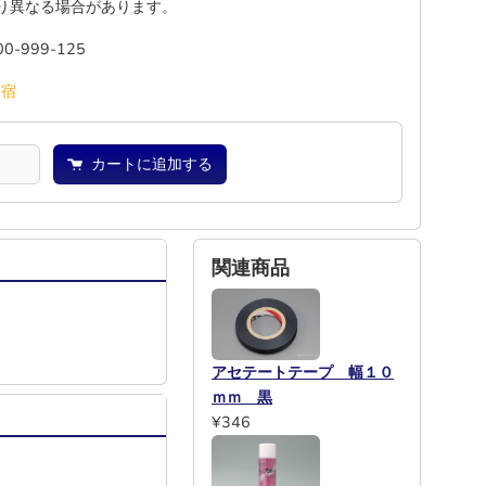
り異なる場合があります。
00-999-125
池
宿
カートに追加する
関連商品
アセテートテープ 幅１０
ｍｍ 黒
¥346