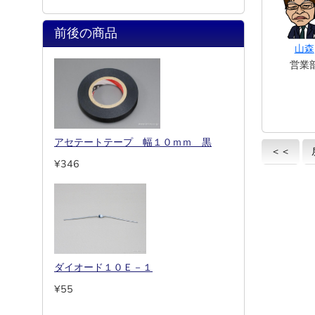
前後の商品
山森
営業
アセテートテープ 幅１０ｍｍ 黒
＜＜
¥346
ダイオード１０Ｅ－１
¥55