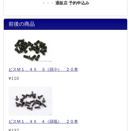
・・・
通販店 予約申込み
前後の商品
ビスＭ１．４Ｘ ３（頭小） ２０本
¥110
ビスＭ１．４Ｘ ４（頭低） ２０本
¥132