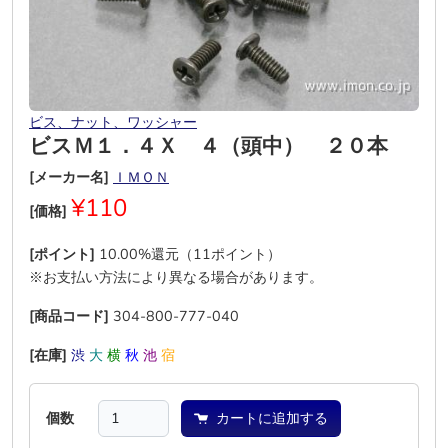
ビス、ナット、ワッシャー
ビスＭ１．４Ｘ ４（頭中） ２０本
[メーカー名]
ＩＭＯＮ
¥110
[価格]
[ポイント]
10.00%還元（11ポイント）
※お支払い方法により異なる場合があります。
[商品コード]
304-800-777-040
[在庫]
渋
大
横
秋
池
宿
個数
カートに追加する