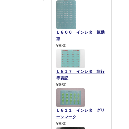
Ｌ８０６ インレタ 気動
車
¥880
Ｌ８１７ インレタ 急行
等表記
¥660
Ｌ８１１ インレタ グリ
ーンマーク
¥880