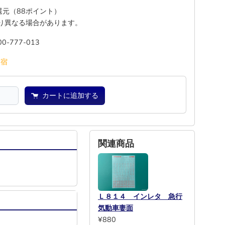
%還元（88ポイント）
り異なる場合があります。
00-777-013
池
宿
カートに追加する
関連商品
Ｌ８１４ インレタ 急行
気動車妻面
¥880