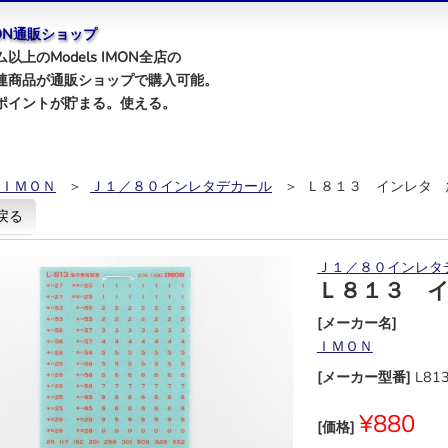
IMON通販ショップ
以上のModels IMON全店の
連商品が通販ショップで購入可能。
ポイントが貯まる。使える。
ＩＭＯＮ
＞
Ｊ１／８０インレタデカール
＞ Ｌ８１３ インレタ 
戻る
Ｊ１／８０インレタ
Ｌ８１３ 
[メーカー名]
ＩＭＯＮ
[メーカー型番]
L81
¥880
[価格]