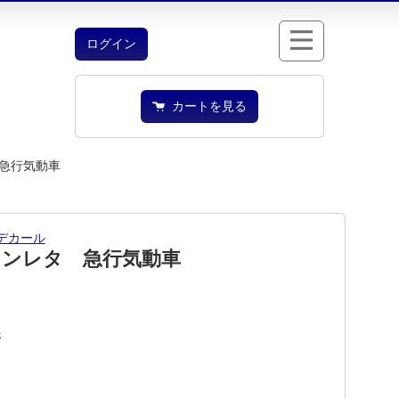
ログイン
カートを見る
急行気動車
デカール
インレタ 急行気動車
3