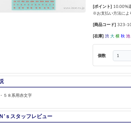
[ポイント]
10.00
※お支払い方法によ
[商品コード]
323-1
[在庫]
渋
大
横
秋
個数
説
・５８系用赤文字
Ｎ’ｓスタッフレビュー