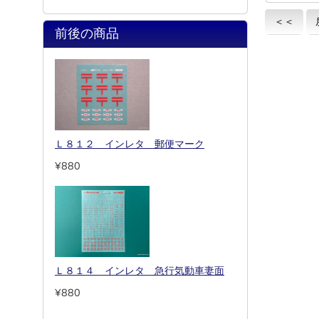
＜＜
前後の商品
Ｌ８１２ インレタ 郵便マーク
¥880
Ｌ８１４ インレタ 急行気動車妻面
¥880