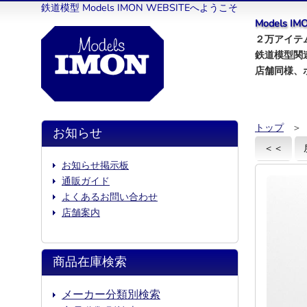
鉄道模型 Models IMON WEBSITEへようこそ
Models 
２万アイテム
鉄道模型関
店舗同様、
トップ
＞
お知らせ
＜＜
お知らせ掲示板
通販ガイド
よくあるお問い合わせ
店舗案内
商品在庫検索
メーカー分類別検索