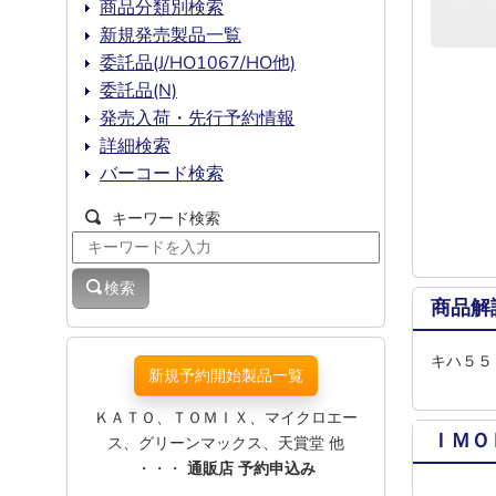
商品分類別検索
新規発売製品一覧
委託品(J/HO1067/HO他)
委託品(N)
発売入荷・先行予約情報
詳細検索
バーコード検索
キーワード検索
検索
商品解
キハ５５
新規予約開始製品一覧
ＫＡＴＯ、ＴＯＭＩＸ、マイクロエー
ＩＭＯ
ス、グリーンマックス、天賞堂 他
・・・
通販店 予約申込み