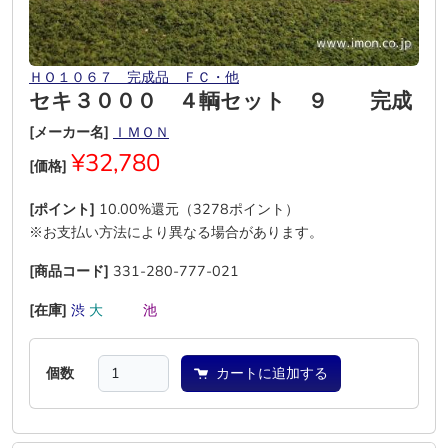
ＨＯ１０６７ 完成品 ＦＣ・他
セキ３０００ ４輌セット ９ 完成
[メーカー名]
ＩＭＯＮ
¥32,780
[価格]
[ポイント]
10.00%還元（3278ポイント）
※お支払い方法により異なる場合があります。
[商品コード]
331-280-777-021
[在庫]
渋
大
―
―
池
―
個数
カートに追加する