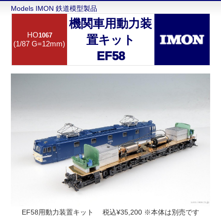
Models IMON 鉄道模型製品
機関車用動力装
HO
1067
置キット
(1/87 G=12mm)
EF58
EF58用動力装置キット 税込¥35,200 ※本体は別売です