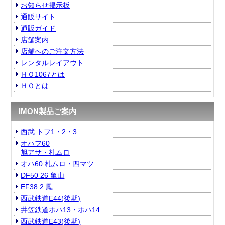
お知らせ掲示板
通販サイト
通販ガイド
店舗案内
店舗へのご注文方法
レンタルレイアウト
ＨＯ1067とは
ＨＯとは
IMON製品ご案内
西武 トフ1・2・3
オハフ60
旭アサ・札ムロ
オハ60 札ムロ・四マツ
DF50 26 亀山
EF38 2 鳳
西武鉄道E44(後期)
井笠鉄道ホハ13・ホハ14
西武鉄道E43(後期)