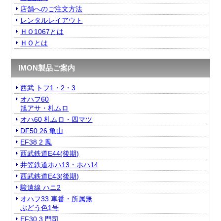
店舗へのご注文方法
レンタルレイアウト
ＨＯ1067とは
ＨＯとは
IMON製品ご案内
西武 トフ1・2・3
オハフ60
旭アサ・札ムロ
オハ60 札ムロ・四マツ
DF50 26 亀山
EF38 2 鳳
西武鉄道E44(後期)
井笠鉄道ホハ13・ホハ14
西武鉄道E43(後期)
駿遠線 ハニ2
オハフ33 車番・所属無
ぶどう色1号
EF30 3 門司