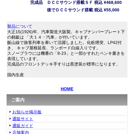
完成品 ＤＣＣサウンド搭載ＳＦ
税込
¥468,600
後でＤＣＣサウンド搭載
税込
¥55,000
製品について
大正15(1926)年、汽車製造大阪製。キャブナンバープレート下
の銘鈑は 「大１４・汽車」が付いています。
飯山線で旅客列車を牽いて活躍しました。化粧煙突、LP42付
き、 キャブ屋根延長、ランボード白線入りです。
スノープラウには機番の「8-23」と一部かすれたペンキ書きを
表現しています。
完成品のフロントデッキ手すりは黒塗装が標準になります。
国内生産
HOME
ご案内
お知らせ掲示板
通販サイト
通販ガイド
店舗案内