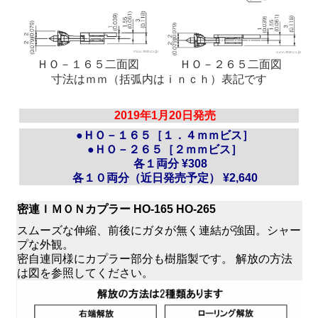
ＨＯ－１６５二面図
ＨＯ－２６５二面図
寸法はｍｍ（括弧内はｉｎｃｈ）表記です
2019年1月20日発売
●ＨＯ－１６５［１．４ｍｍビス］
●ＨＯ－２６５［２ｍｍビス］
各１両分 ¥308
各１０両分（近日発売予定） ¥2,640
密連ＩＭＯＮカプラー HO-165 HO-265
スムーズな伸縮、前後にガタが無く連結が強固。シャー
プな外観。
密自連同様にカプラー部分も樹脂製です。 解放の方法
は図を参照してください。