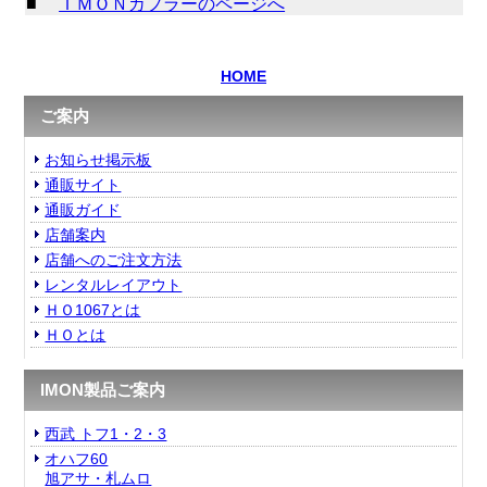
■
ＩＭＯＮカプラーのページへ
HOME
ご案内
お知らせ掲示板
通販サイト
通販ガイド
店舗案内
店舗へのご注文方法
レンタルレイアウト
ＨＯ1067とは
ＨＯとは
IMON製品ご案内
西武 トフ1・2・3
オハフ60
旭アサ・札ムロ