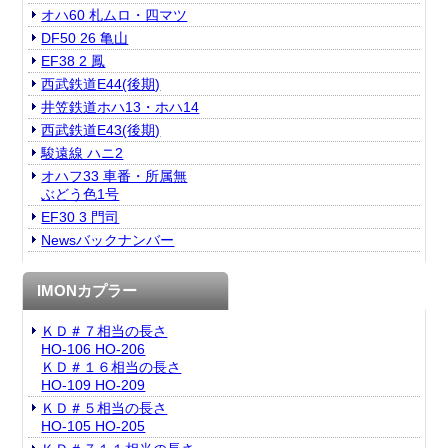
オハ60 札ムロ・四マツ
DF50 26 亀山
EF38 2 鳳
西武鉄道E44(後期)
井笠鉄道ホハ13・ホハ14
西武鉄道E43(後期)
駿遠線 ハニ2
オハフ33 車番・所属無
ぶどう色1号
EF30 3 門司
Newsバックナンバー
IMONカプラー
ＫＤ＃７相当の長さ
HO-106 HO-206
ＫＤ＃１６相当の長さ
HO-109 HO-209
ＫＤ＃５相当の長さ
HO-105 HO-205