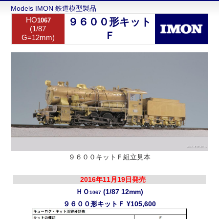
Models IMON 鉄道模型製品
HO
９６００形キット
1067
(1/87
Ｆ
G=12mm)
９６００キットＦ組立見本
2016年11月19日発売
ＨＯ
(1/87 12mm)
1067
９６００形キットＦ ¥105,600