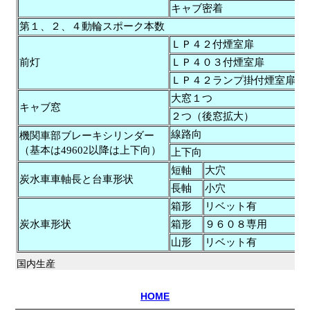
キャブ密着
第１、２、４動輪スポーク本数
１
ＬＰ４２付煙室扉
前灯
ＬＰ４０３付煙室扉
ＬＰ４２ランプ掛付煙室扉
大窓１つ
キャブ窓
２つ（後窓拡大）
線路向
機関車部ブレーキシリンダー
（基本は49602以降は上下向）
上下向
短軸
大穴
炭水車車軸長と台車形状
長軸
小穴
箱形
リベット有
炭水車形状
箱形
９６０８専用
山形
リベット有
国内生産
HOME