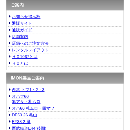
ご案内
お知らせ掲示板
通販サイト
通販ガイド
店舗案内
店舗へのご注文方法
レンタルレイアウト
ＨＯ1067とは
ＨＯとは
IMON製品ご案内
西武 トフ1・2・3
オハフ60
旭アサ・札ムロ
オハ60 札ムロ・四マツ
DF50 26 亀山
EF38 2 鳳
西武鉄道E44(後期)