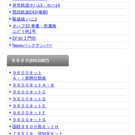
井笠鉄道ホハ13・ホハ14
西武鉄道E43(後期)
駿遠線 ハニ2
オハフ33 車番・所属無
ぶどう色1号
EF30 3 門司
Newsバックナンバー
９６００(HO1067)
９６００キット
Ａ－Ｉ形態分類表
９６００キットＡ・Ｂ
９６００キットＣ
９６００キットＤ
９６００キットＥ
９６００キットＦ
９６００キットＧ
国鉄９６００形キットＨ
７９６１６ 倶知安キット