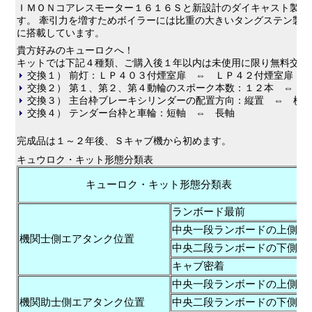
ＩＭＯＮコアレスモーター１６１６Ｓと新設計のダイキャスト製 
す。 牽引力を増すためボイラーには比重の大きいタングステン製ウ
に搭載しています。
貴方好みのキューロクへ！
キットでは下記４種類、ご購入後１年以内は未使用に限り無料交換
交換１） 前灯：ＬＰ４０３付煙室扉 ⇔ ＬＰ４２付煙室扉
交換２） 第１、第２、第４動輪のスポーク本数：１２本 ⇔ 
交換３） 主台枠ブレーキシリンダーの配置方向：縦置 ⇔ 横
交換４） テンダー台枠と車輪：短軸 ⇔ 長軸
完成品は１～２年後、Ｓキャブ機から初めます。
キュウロク・キット形態分類表
キューロク・キット形態分類表
ランボード最前
中央一段ランボードの上側
機関士側エアタンク位置
中央二段ランボードの下側
キャブ密着
中央一段ランボードの上側
機関助士側エアタンク位置
中央二段ランボードの下側