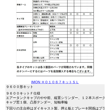
IMON ＨＯ１０６７キットＳＬ
９６００形キット
９６００キットＦ仕様
エアータンクキャブのやや前、縦置シリンダー、１２本スポーク、
キャブ窓１個、凸形テンダー、短軸車輪
下回りの主台枠はダイキャスト製、押え板とブレーキ関係はプラ製