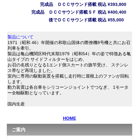
完成品 ＤＣＣサウンド搭載
税込
¥393,800
完成品 ＤＣＣサウンド搭載ＳＦ
税込
¥400,400
後でＤＣＣサウンド搭載
税込
¥55,000
製品について
1971（昭和 46）年開催の和歌山国体の際僚機8号機と共にお召
列車を牽引。
製品は亀山機関区時代末期1979（昭和54）年の姿で特徴ある亀
山タイプの サイドフィルターをはじめ、
お召の名残りとなる1エンド側スカートの旗竿受け、 ステンレ
ス帯など再現しました。
室内に専用の駆動装置を搭載し走行時に屋根上のファンが回転
します。
動力装置は各台車をシリコーンジョイントでつなぎ、 1モータ
ー全軸駆動となっています。
国内生産
HOME
ご案内