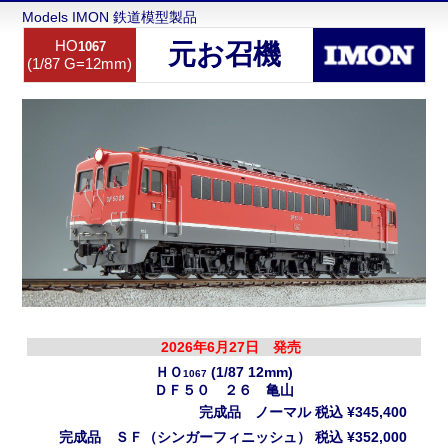
Models IMON 鉄道模型製品
HO
1067
元お召機
(1/87 G=12mm)
2026年6月27日 発売
ＨＯ
(1/87 12mm)
1067
ＤＦ５０ ２６ 亀山
完成品 ノーマル
税込
¥345,400
完成品 ＳＦ（シンガーフィニッシュ）
税込
¥352,000