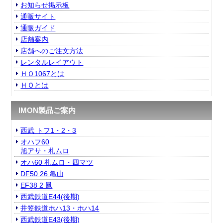
お知らせ掲示板
通販サイト
通販ガイド
店舗案内
店舗へのご注文方法
レンタルレイアウト
ＨＯ1067とは
ＨＯとは
IMON製品ご案内
西武 トフ1・2・3
オハフ60
旭アサ・札ムロ
オハ60 札ムロ・四マツ
DF50 26 亀山
EF38 2 鳳
西武鉄道E44(後期)
井笠鉄道ホハ13・ホハ14
西武鉄道E43(後期)