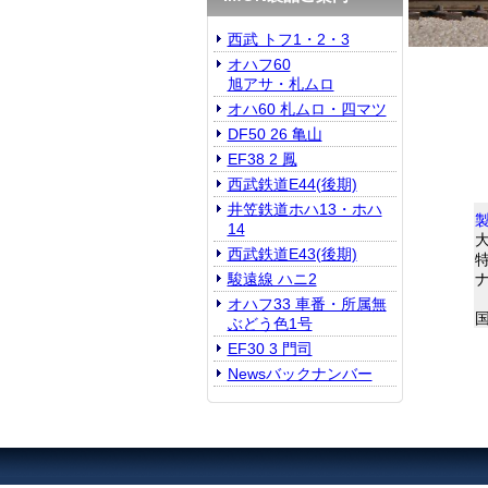
西武 トフ1・2・3
オハフ60
旭アサ・札ムロ
オハ60 札ムロ・四マツ
DF50 26 亀山
EF38 2 鳳
西武鉄道E44(後期)
井笠鉄道ホハ13・ホハ
14
大
西武鉄道E43(後期)
駿遠線 ハニ2
オハフ33 車番・所属無
ぶどう色1号
EF30 3 門司
Newsバックナンバー