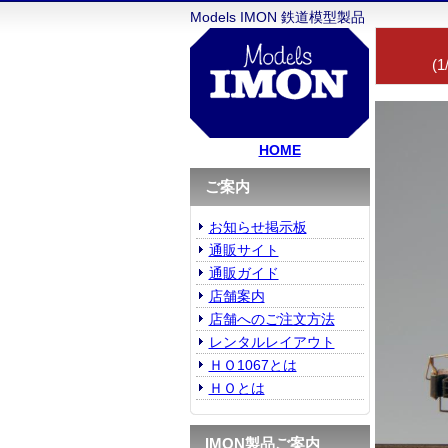
Models IMON 鉄道模型製品
(1
HOME
ご案内
お知らせ掲示板
通販サイト
通販ガイド
店舗案内
店舗へのご注文方法
レンタルレイアウト
ＨＯ1067とは
ＨＯとは
IMON製品ご案内