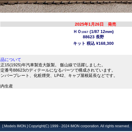
2025年1月26日 発売
ＨＯ
(1/87 12mm)
1067
88623 長野
キット
税込
¥168,300
製品について
正15(1925)年汽車製造大阪製。 飯山線で活躍しました。
特定番号88623のディテールになるパーツで構成されています。
ナンバープレート、化粧煙突、LP42、キャブ屋根延長などです。
国内生産
[ Models IMON ] Copyright(C) 1999 - 2024 IMON corporation. All rights reserved.