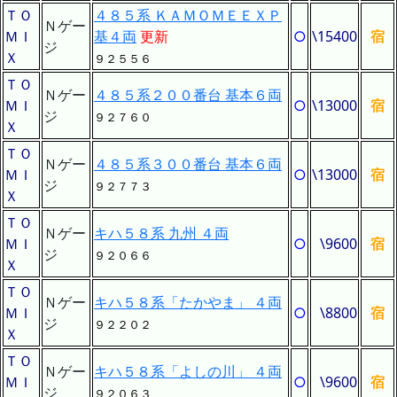
ＴＯ
４８５系 ＫＡＭＯＭＥＥＸＰ
Ｎゲー
ＭＩ
基４両
更新
○
\15400
宿
ジ
Ｘ
９２５５６
ＴＯ
Ｎゲー
４８５系２００番台 基本６両
ＭＩ
○
\13000
宿
ジ
９２７６０
Ｘ
ＴＯ
Ｎゲー
４８５系３００番台 基本６両
ＭＩ
○
\13000
宿
ジ
９２７７３
Ｘ
ＴＯ
Ｎゲー
キハ５８系 九州 ４両
ＭＩ
○
\9600
宿
ジ
９２０６６
Ｘ
ＴＯ
Ｎゲー
キハ５８系「たかやま」 ４両
ＭＩ
○
\8800
宿
ジ
９２２０２
Ｘ
ＴＯ
Ｎゲー
キハ５８系「よしの川」 ４両
ＭＩ
○
\9600
宿
ジ
９２０６３