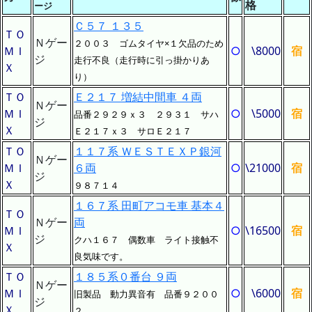
格
ージ
Ｃ５７ １３５
ＴＯ
Ｎゲー
２００３ ゴムタイヤ×１欠品のため
ＭＩ
○
\8000
宿
ジ
走行不良（走行時に引っ掛かりあ
Ｘ
り）
ＴＯ
Ｅ２１７ 増結中間車 ４両
Ｎゲー
ＭＩ
○
\5000
宿
品番２９２９ｘ３ ２９３１ サハ
ジ
Ｘ
Ｅ２１７ｘ３ サロＥ２１７
ＴＯ
１１７系 ＷＥＳＴＥＸＰ銀河
Ｎゲー
ＭＩ
６両
○
\21000
宿
ジ
Ｘ
９８７１４
１６７系 田町アコモ車 基本４
ＴＯ
Ｎゲー
両
ＭＩ
○
\16500
宿
ジ
クハ１６７ 偶数車 ライト接触不
Ｘ
良気味です。
ＴＯ
１８５系０番台 ９両
Ｎゲー
ＭＩ
○
\6000
宿
旧製品 動力異音有 品番９２００
ジ
Ｘ
２