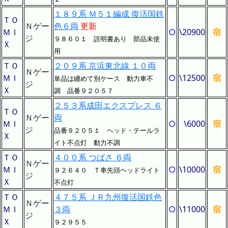
１８９系 Ｍ５１編成 復活国鉄
ＴＯ
Ｎゲー
色６両
更新
ＭＩ
○
\20900
宿
ジ
９８６０１ 説明書あり 部品未使
Ｘ
用
ＴＯ
２０９系 京浜東北線 １０両
Ｎゲー
ＭＩ
○
\12500
宿
単品は纏めて別ケース 動力車不
ジ
Ｘ
調 品番９２０５７
２５３系成田エクスプレス ６
ＴＯ
Ｎゲー
両
ＭＩ
○
\6000
宿
ジ
品番９２０５１ ヘッド・テールラ
Ｘ
イト不点灯 動力不調
ＴＯ
４００系 つばさ ６両
Ｎゲー
ＭＩ
○
\10000
宿
９２６４０ Ｔ車先頭ヘッドライト
ジ
Ｘ
不点灯
ＴＯ
４７５系 ＪＲ九州復活国鉄色
Ｎゲー
ＭＩ
３両
○
\11000
宿
ジ
Ｘ
９２９５５