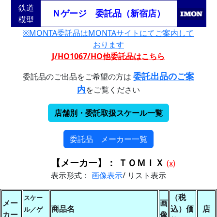
鉄道
Ｎゲージ 委託品（新宿店）
模型
※MONTA委託品はMONTAサイトにてご案内して
おります
J/HO1067/HO他委託品はこちら
委託出品のご案
委託品のご出品をご希望の方は
内
をご覧ください
店舗別・委託取扱スケール一覧
委託品 メーカー一覧
【メーカー】： ＴＯＭＩＸ
(x)
表示形式：
画像表示
/ リスト表示
（税
スケー
メー
画
商品名
込）価
店
ル／ゲ
カー
像