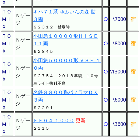
Ｘ
ＴＯ
キハ７１系 ゆふいんの森Ⅰ世
Ｎゲー
ＭＩ
３両
○
\7000
宿
ジ
Ｘ
９２３１２ 登場時
ＴＯ
小田急１００００形ＨｉＳＥ
Ｎゲー
ＭＩ
１１両
○
\8000
宿
ジ
Ｘ
９２８４５
小田急５００００形 ＶＳＥ １
ＴＯ
Ｎゲー
０両
ＭＩ
○
\13000
宿
ジ
９２７５４ ２０１８年製、１０号
Ｘ
車ライト接触不良
ＴＯ
名鉄８８００系パノラマＤＸ
Ｎゲー
ＭＩ
３両
○
\6000
宿
ジ
Ｘ
９２２９１
ＴＯ
Ｎゲー
ＥＦ６４ １０００
更新
ＭＩ
○
\3600
宿
ジ
２１１５
Ｘ