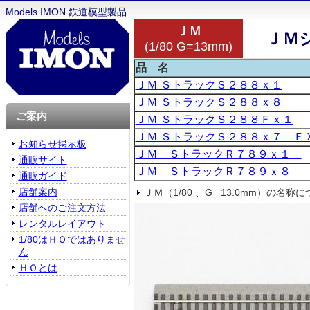
Models IMON 鉄道模型製品
ＪＭ
ＪＭ
(1/80 G=13mm)
品 名
ＪＭ ＳトラックＳ２８８ｘ１
ＪＭ ＳトラックＳ２８８ｘ８
ご案内
ＪＭ ＳトラックＳ２８８Ｆｘ１
ＪＭ ＳトラックＳ２８８ｘ７ Ｆ
お知らせ掲示板
ＪＭ ＳトラックＲ７８９ｘ１
通販サイト
ＪＭ ＳトラックＲ７８９ｘ８
通販ガイド
店舗案内
ＪＭ（1/80 、G= 13.0mm）の名
店舗へのご注文方法
レンタルレイアウト
1/80はＨＯではありませ
ん
ＨＯとは