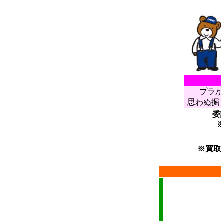
プラ
思わぬ掘
委
※買