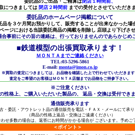
委託品のご出品・ご精算は
閉店１時間前、
取につきましては
閉店２時間前
までの受付とさせていただき
委託品のホームページ掲載について
託品を３ケ月間お預かりして、販売することが出来なかった場
ページにおける当該委託商品の掲載を削除し 店頭より下げさ
場合事前にその旨の連絡は、行っておりませんのであらかじめご
■鉄道模型の出張買取承ります！
ＭＯＮＴＡまでご連絡ください
TEL:03-5296-5861
E-mail:
monta@imon.co.jp
※買取の査定につきましては、お品物を確認した上で行わせていただきます
査定をご希望のお客様はＭＯＮＴＡ店舗までお品物をご持参下さい。
※ご注意ください
の性格上、ご購入いただいた製品の、 返品・交換は受付でき
通信販売承ります
古・委託・アウトレット品の通信販売を電話・ＦＡＸ・メールにて承り
（商品の性格上返品・交換はご遠慮ください）
合わせ多数の場合は、返答にお時間がかかる場合が ございます。予めご
＜ポイント＞