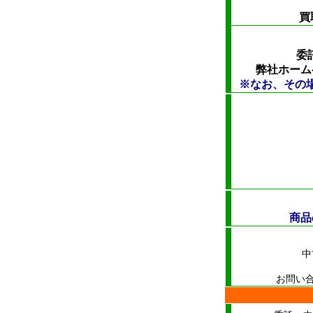
買
委
弊社ホーム
※なお、その
商品
中
お問い