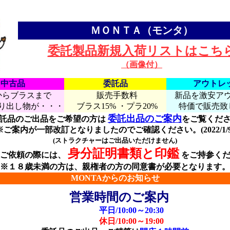
ＭＯＮＴＡ（モンタ）
委託製品新規入荷リストはこち
（画像付）
中古品
委託品
アウトレ
からブラスまで
販売手数料
新品を激安ア
り出し物が・・・
ブラス15% ・プラ20%
特価で販売致
委託出品のご案内
託品のご出品をご希望の方は
をご覧くだ
※ご案内が一部改訂となりましたのでご確認ください。(2022/1/9
(ストラクチャーはご出品いただけません)
身分証明書類と印鑑
取ご依頼の際には、
をご持参くだ
※１８歳未満の方は、親権者の方の同意書が必要となります。
MONTAからのお知らせ
営業時間のご案内
平日/10:00～20:30
休日/10:00～19:00