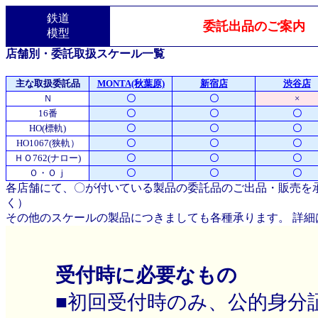
鉄道
委託出品のご案内
模型
店舗別・委託取扱スケール一覧
主な取扱委託品
MONTA(秋葉原)
新宿店
渋谷店
Ｎ
〇
〇
×
16番
〇
〇
〇
HO(標軌)
〇
〇
〇
HO1067(狭軌）
〇
〇
〇
ＨＯ762(ナロー)
〇
〇
〇
Ｏ・Ｏｊ
〇
〇
〇
各店舗にて、〇が付いている製品の委託品のご出品・販売を承
く）
その他のスケールの製品につきましても各種承ります。 詳
受付時に必要なもの
■初回受付時のみ、公的身分