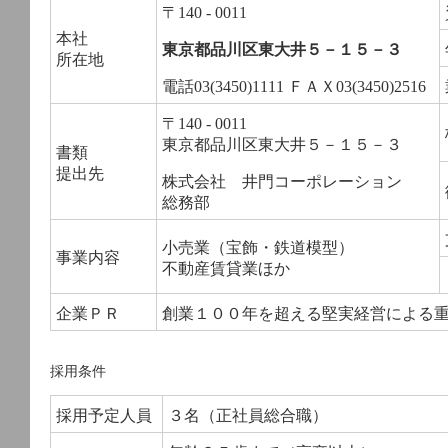
〒140 - 0011
本社
東京都品川区東大井５－１５－３
所在地
電話03(3450)1111 ＦＡＸ03(3450)2516
〒140 - 0011
東京都品川区東大井５－１５－３
書類
提出先
株式会社 井門コーポレーション
総務部
小売業（宝飾・鉄道模型）
事業内容
不動産賃貸業ほか
企業ＰＲ
創業１００年を超える堅実経営による重
採用条件
採用予定人員
３名（正社員総合職）