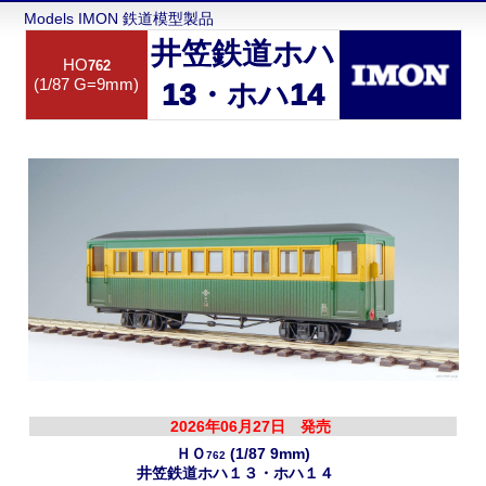
Models IMON 鉄道模型製品
井笠鉄道ホハ
HO
762
(1/87 G=9mm)
13・ホハ14
2026年06月27日 発売
ＨＯ
(1/87 9mm)
762
井笠鉄道ホハ１３・ホハ１４