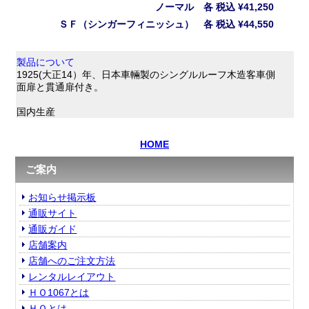
ノーマル 各
税込
¥41,250
ＳＦ（シンガーフィニッシュ） 各
税込
¥44,550
製品について
1925(大正14）年、日本車輛製のシングルルーフ木造客車側
面扉と貫通扉付き。
国内生産
HOME
ご案内
お知らせ掲示板
通販サイト
通販ガイド
店舗案内
店舗へのご注文方法
レンタルレイアウト
ＨＯ1067とは
ＨＯとは