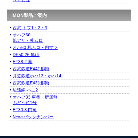
IMON製品ご案内
西武 トフ1・2・3
オハフ60
旭アサ・札ムロ
オハ60 札ムロ・四マツ
DF50 26 亀山
EF38 2 鳳
西武鉄道E44(後期)
井笠鉄道ホハ13・ホハ14
西武鉄道E43(後期)
駿遠線 ハニ2
オハフ33 車番・所属無
ぶどう色1号
EF30 3 門司
Newsバックナンバー